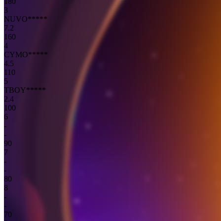
180
3
NUVO*****
7.2
160
4
CYMO*****
4.5
110
5
TBOY*****
2.4
100
6
-
-
90
7
-
-
80
8
-
-
70