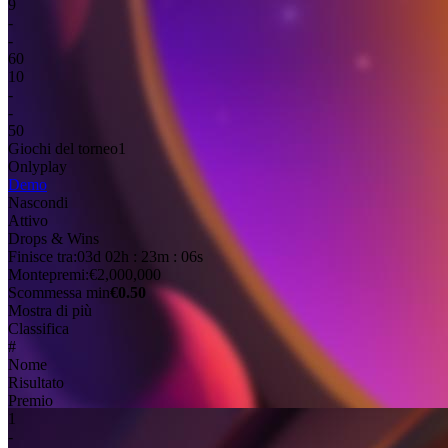
9
-
-
60
10
-
-
50
Giochi del torneo
1
Onlyplay
Demo
Nascondi
Attivo
Drops & Wins
Finisce tra:
03d
02h : 23m : 06s
Montepremi:
€2,000,000
Scommessa min
€0.50
Mostra di più
Classifica
#
Nome
Risultato
Premio
1
-