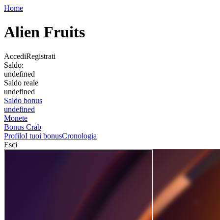
Home
Alien Fruits
Accedi
Registrati
Saldo:
undefined
Saldo reale
undefined
Saldo bonus
undefined
Monete
Bonus Crab
Profilo
I tuoi bonus
Cronologia
Esci