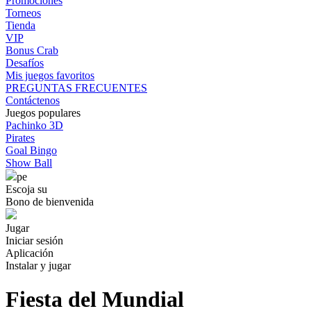
Promociones
Torneos
Tienda
VIP
Bonus Crab
Desafíos
Mis juegos favoritos
PREGUNTAS FRECUENTES
Contáctenos
Juegos populares
Pachinko 3D
Pirates
Goal Bingo
Show Ball
pe
Escoja su
Bono de bienvenida
Jugar
Iniciar sesión
Aplicación
Instalar y jugar
Fiesta del Mundial