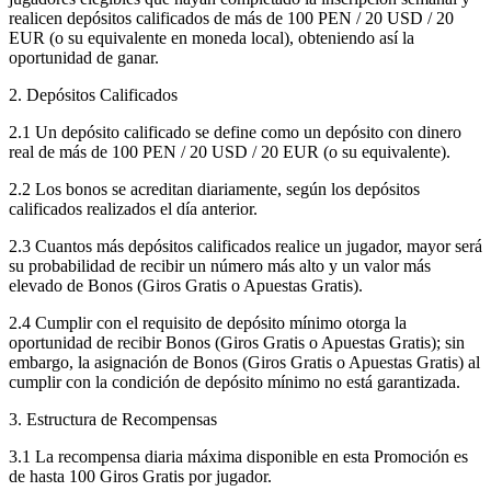
realicen depósitos calificados de más de 100 PEN / 20 USD / 20
EUR (o su equivalente en moneda local), obteniendo así la
oportunidad de ganar.
2.
Depósitos Calificados
2.1
Un depósito calificado se define como un depósito con dinero
real de más de 100 PEN / 20 USD / 20 EUR (o su equivalente).
2.2
Los bonos se acreditan diariamente, según los depósitos
calificados realizados el día anterior.
2.3
Cuantos más depósitos calificados realice un jugador, mayor será
su probabilidad de recibir un número más alto y un valor más
elevado de Bonos (Giros Gratis o Apuestas Gratis).
2.4
Cumplir con el requisito de depósito mínimo otorga la
oportunidad de recibir Bonos (Giros Gratis o Apuestas Gratis); sin
embargo, la asignación de Bonos (Giros Gratis o Apuestas Gratis) al
cumplir con la condición de depósito mínimo no está garantizada.
3.
Estructura de Recompensas
3.1
La recompensa diaria máxima disponible en esta Promoción es
de hasta 100 Giros Gratis por jugador.