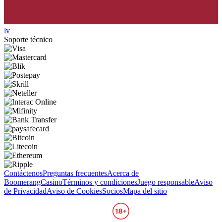
lv
Soporte técnico
Contáctenos
Preguntas frecuentes
Acerca de
BoomerangCasino
Términos y condiciones
Juego responsable
Aviso
de Privacidad
Aviso de Cookies
Socios
Mapa del sitio