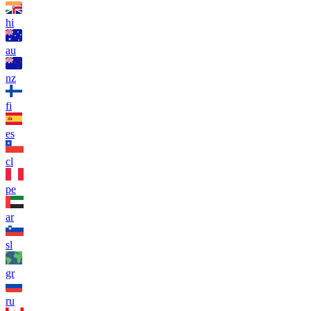
hi
au
nz
fi
es
cl
pe
ar
sl
gr
ru