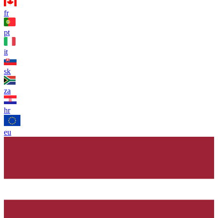
fr
pt
it
sk
za
hr
eu