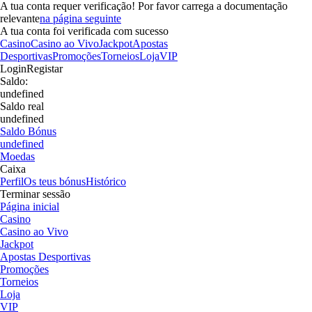
A tua conta requer verificação! Por favor carrega a documentação
relevante
na página seguinte
A tua conta foi verificada com sucesso
Casino
Casino ao Vivo
Jackpot
Apostas
Desportivas
Promoções
Torneios
Loja
VIP
Login
Registar
Saldo:
undefined
Saldo real
undefined
Saldo Bónus
undefined
Moedas
Caixa
Perfil
Os teus bónus
Histórico
Terminar sessão
Página inicial
Casino
Casino ao Vivo
Jackpot
Apostas Desportivas
Promoções
Torneios
Loja
VIP