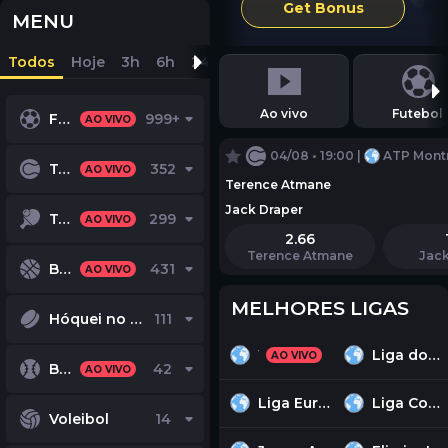
MENU
Todos
Hoje
3h
6h
24h
Amanhã
Ao vivo
Futebol
Futebol
999+
AO VIVO
04/08 • 19:00
|
Ténis
352
AO VIVO
Terence Atmane
Jack Draper
Ténis de Mesa
299
AO VIVO
2.66
Terence Atmane
Jack
Basquetebol
431
AO VIVO
MELHORES LIGAS
Hóquei no Gelo
111
WTA Toronto, Canadá, Feminino Individual
Liga dos Campeões
AO VIVO
Basebol
42
AO VIVO
Liga Europa
Liga Conferência
Voleibol
14