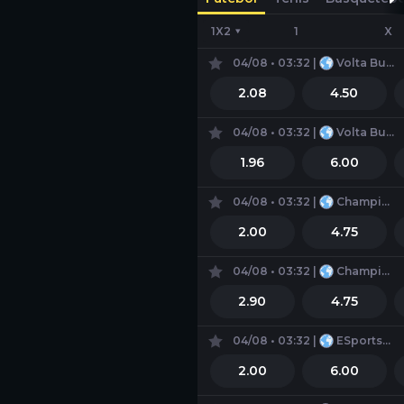
1X2
1
X
04/08 • 03:32
|
Volta Bundesliga 4x4 (2x3 mins)
Stuttgart (Bob)
2.08
4.50
AO VIVO
B Dortmund (L1genda)
04/08 • 03:32
|
Volta Bundesliga 4x4 (2x3 mins)
Eintracht Frankfurt (Andrew)
1.96
6.00
AO VIVO
RB Leipzig (Kostolom89)
04/08 • 03:32
|
Champions League
Borussia Dortmund (Paka)
2.00
4.75
AO VIVO
Arsenal (maggett0)
04/08 • 03:32
|
Champions League
Man City (Noltzer)
2.90
4.75
AO VIVO
Juventus (Maslja)
04/08 • 03:32
|
ESportsBattle. La Liga (2x6 mins)
Real Madrid (saportj)
2.00
6.00
AO VIVO
Atleti (nicky)