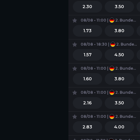
VfL Bochum 1848
2.30
3.50
AO VIVO
Hertha Berlin
08/08 • 11:00
|
2. Bundesliga
Magdeburg
1.73
3.80
AO VIVO
Eintracht Braunschweig
08/08 • 18:30
|
2. Bundesliga
VfL Wolfsburg
1.57
4.50
AO VIVO
Kaiserslautern
08/08 • 11:00
|
2. Bundesliga
Heidenheim
1.60
3.80
AO VIVO
Osnabruck
08/08 • 11:00
|
2. Bundesliga
Darmstadt
2.16
3.50
AO VIVO
Holstein Kiel
08/08 • 11:00
|
2. Bundesliga
Karlsruhe
2.83
4.00
AO VIVO
Bielefeld