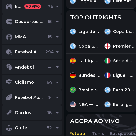
Jogos Amigáveis de Clubes
Eliminatórias da Copa - Europa
E-sports +
176
AO VIVO
TOP OUTRIGHTS
Desportos Motorizados
15
Liga dos Campeões — Winner
Copa Libertadores — Winner
MMA
15
Copa Sul-Americana — Winner
Premier League — Winner
Futebol Americano
294
La Liga — Winner
Série A — Winner
Andebol
4
Bundesliga — Winner
Ligue 1 — Winner
Ciclismo
64
Brasileirão Série A — Winner
Euro 2028 — Winner
Futebol Australiano
9
NBA — Winner
Euroliga — Winner
Dardos
16
AGORA AO VIVO
Golfe
52
Futebol
Ténis
Basquetebo