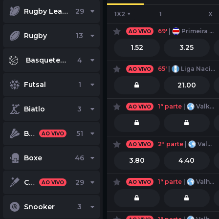
Rugby League
29
1X2
1
X
69'
|
Primeira Divisão
AO VIVO
Rugby
13
1
Pérez Zeledón
1.52
3.25
0
Cartaginés
Basquetebol 3x3
4
65'
|
Liga Nacional, Abertura
AO VIVO
2
Xelaju MC
Futsal
1
21.00
0
Aurora
1ª parte
|
Valkyrie Cup 2026 Week #32
AO VIVO
Biatlo
3
1
France (Mei)
2
England (Trinity)
Badminton
51
AO VIVO
2ª parte
|
Valkyrie Cup 2026 Week #32
AO VIVO
1
United States (Demi)
Boxe
46
3.80
4.40
2
Spain (Lotta)
Cricket
29
1ª parte
|
Valhalla Cup 2026 Week #32
AO VIVO
AO VIVO
1
Mönchengladbach (Bradley)
2
Freiburg (Kevin)
Snooker
3