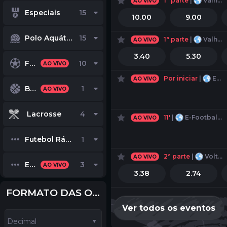
1ª parte
|
Valhalla Cup 2026 Week #32
AO VIVO
Especiais
15
0
Frankfurt (Spike)
10.00
9.00
1
Stuttgart (Fede)
Polo Aquático
15
1ª parte
|
Valhalla Cup 3 2026 Week #32
AO VIVO
0
Real Madrid (Axel)
3.40
5.30
0
FC Barcelona (Ultra)
Football AI
10
AO VIVO
Por iniciar
|
E-Football | GT Leagues (E) | 12 Minutes
AO VIVO
Basketball AI
1
AO VIVO
0
Lille (eminem)
0
real madrid (bruno)
Lacrosse
4
11'
|
E-Football | GT Leagues (E) | 12 Minutes
AO VIVO
4
Stuttgart (hawk)
Futebol Rápido
1
1
Sporting Clube De Portugal C
2ª parte
|
Volta Bundesliga 4x4 (2x3 mins)
AO VIVO
E-Futebol Americano
3
AO VIVO
0
B Dortmund (L1genda)
3.38
2.74
0
Bayern Munchen (fantazer)
FORMATO DAS ODDS
Ver todos os eventos
Decimal