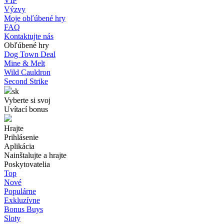
VIP
Výzvy
Moje obľúbené hry
FAQ
Kontaktujte nás
Obľúbené hry
Dog Town Deal
Mine & Melt
Wild Cauldron
Second Strike
sk
Vyberte si svoj
Uvítací bonus
Hrajte
Prihlásenie
Aplikácia
Nainštalujte a hrajte
Poskytovatelia
Top
Nové
Populárne
Exkluzívne
Bonus Buys
Sloty