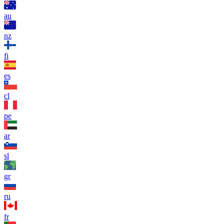
au
nz
fi
es
cl
pe
ar
sl
gr
ru
fr