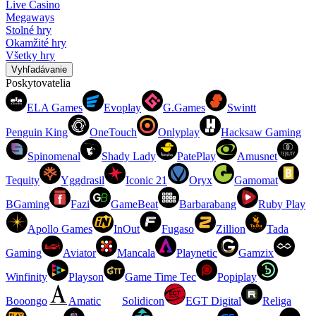
Live Casino
Megaways
Stolné hry
Okamžité hry
Všetky hry
Vyhľadávanie
Poskytovatelia
ELA Games
Evoplay
G.Games
Swintt
Penguin King
OneTouch
Onlyplay
Hacksaw Gaming
Spinomenal
Shady Lady
PatePlay
Amusnet
Tequity
Yggdrasil
Iconic 21
Oryx
Gamomat
BGaming
Fazi
GameBeat
Barbarabang
Ruby Play
Apollo Games
InOut
Fugaso
Zillion
Tada
Gaming
Aviator
Mancala
Playnetic
Gamzix
Winfinity
Playson
Game Time Tec
Popiplay
Booongo
Amatic
Solidicon
EGT Digital
Religa