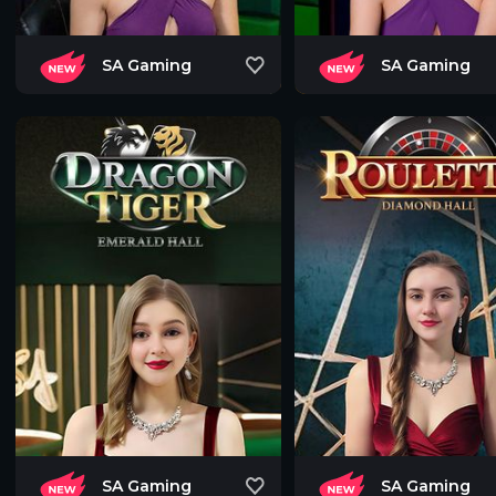
SA Gaming
SA Gaming
SA Gaming
SA Gaming