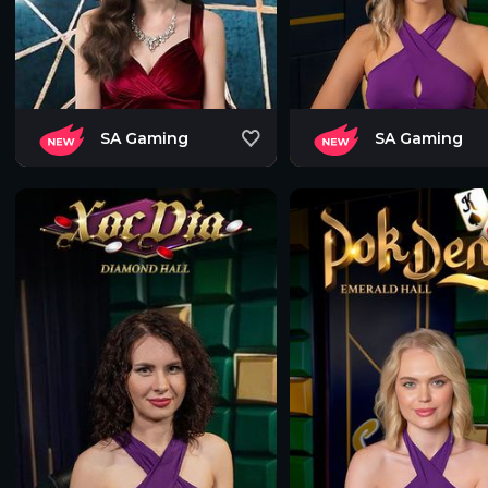
SA Gaming
SA Gaming