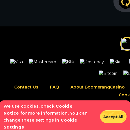
Contact Us
FAQ
About BoomerangCasino
Cook
We use cookies, check
Cookie
Notice
for more information. You can
Accept All
change these settings in
Cookie
Gambling can be addictive. Play responsibly.
Settings