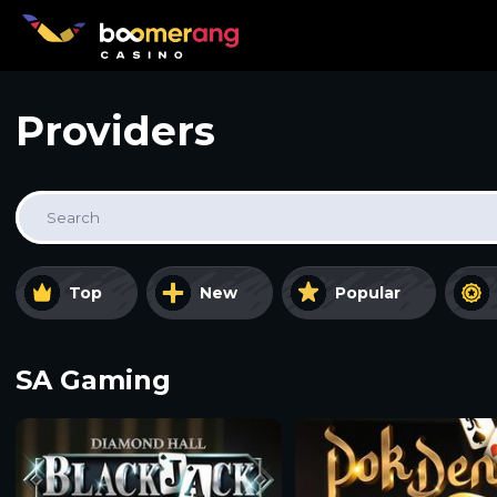
Providers
Search
Top
New
Popular
SA Gaming