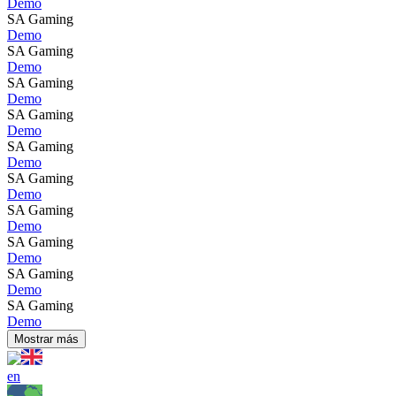
Demo
SA Gaming
Demo
SA Gaming
Demo
SA Gaming
Demo
SA Gaming
Demo
SA Gaming
Demo
SA Gaming
Demo
SA Gaming
Demo
SA Gaming
Demo
SA Gaming
Demo
SA Gaming
Demo
Mostrar más
en