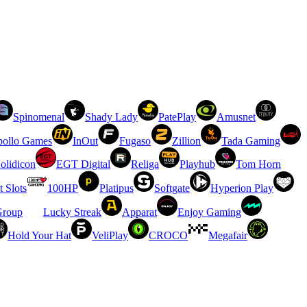
Spinomenal
Shady Lady
PatePlay
Amusnet
ollo Games
InOut
Fugaso
Zillion
Tada Gaming
olidicon
EGT Digital
Religa
Playhub
Tom Horn
t Slots
100HP
Platipus
Softgate
Hyperion Play
Group
Lucky Streak
Apparat
Enjoy Gaming
Hold Your Hat
VeliPlay
CROCO
Megafair