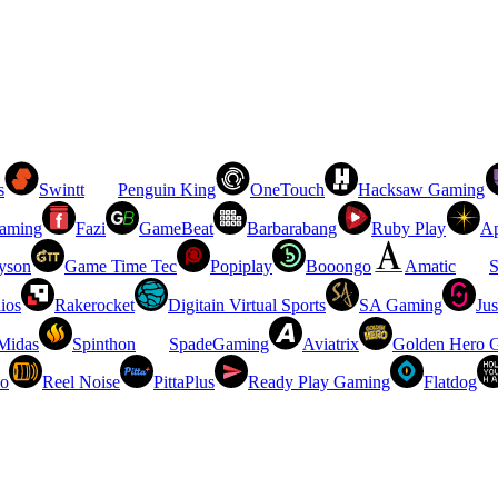
s
Swintt
Penguin King
OneTouch
Hacksaw Gaming
aming
Fazi
GameBeat
Barbarabang
Ruby Play
Ap
yson
Game Time Tec
Popiplay
Booongo
Amatic
S
ios
Rakerocket
Digitain Virtual Sports
SA Gaming
Jus
Midas
Spinthon
SpadeGaming
Aviatrix
Golden Hero 
o
Reel Noise
PittaPlus
Ready Play Gaming
Flatdog