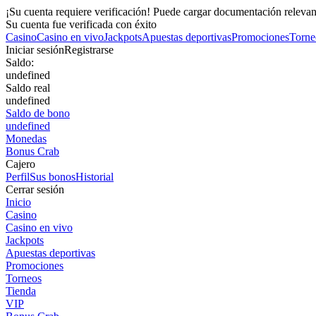
¡Su cuenta requiere verificación! Puede cargar documentación relevan
Su cuenta fue verificada con éxito
Casino
Casino en vivo
Jackpots
Apuestas deportivas
Promociones
Torne
Iniciar sesión
Registrarse
Saldo:
undefined
Saldo real
undefined
Saldo de bono
undefined
Monedas
Bonus Crab
Cajero
Perfil
Sus bonos
Historial
Cerrar sesión
Inicio
Casino
Casino en vivo
Jackpots
Apuestas deportivas
Promociones
Torneos
Tienda
VIP