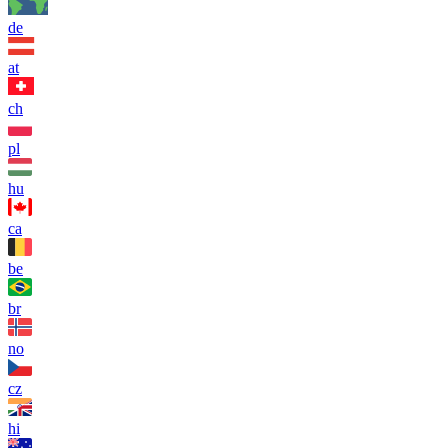
de
at
ch
pl
hu
ca
be
br
no
cz
hi