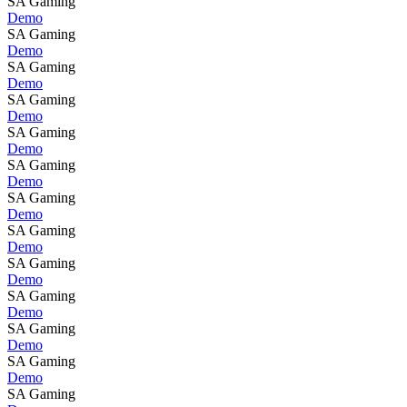
SA Gaming
Demo
SA Gaming
Demo
SA Gaming
Demo
SA Gaming
Demo
SA Gaming
Demo
SA Gaming
Demo
SA Gaming
Demo
SA Gaming
Demo
SA Gaming
Demo
SA Gaming
Demo
SA Gaming
Demo
SA Gaming
Demo
SA Gaming