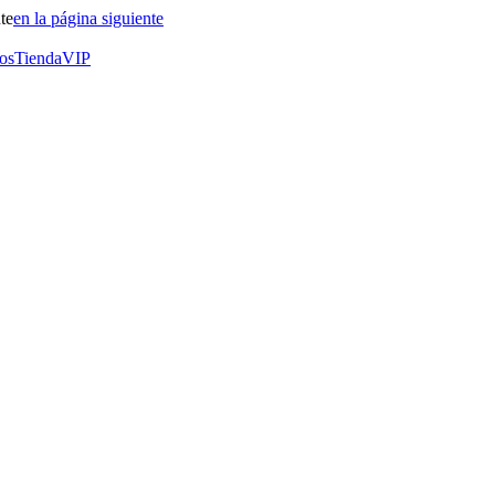
te
en la página siguiente
os
Tienda
VIP