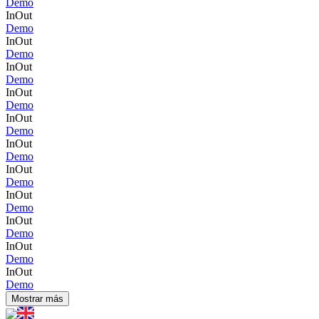
Demo
InOut
Demo
InOut
Demo
InOut
Demo
InOut
Demo
InOut
Demo
InOut
Demo
InOut
Demo
InOut
Demo
InOut
Demo
InOut
Demo
InOut
Demo
Mostrar más