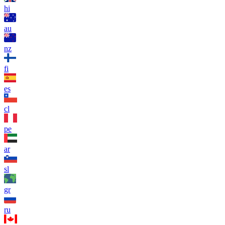
hi
au
nz
fi
es
cl
pe
ar
sl
gr
ru