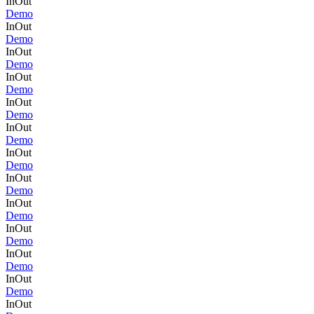
InOut
Demo
InOut
Demo
InOut
Demo
InOut
Demo
InOut
Demo
InOut
Demo
InOut
Demo
InOut
Demo
InOut
Demo
InOut
Demo
InOut
Demo
InOut
Demo
InOut