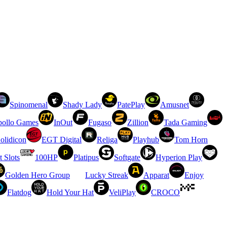
Spinomenal
Shady Lady
PatePlay
Amusnet
ollo Games
InOut
Fugaso
Zillion
Tada Gaming
olidicon
EGT Digital
Religa
Playhub
Tom Horn
t Slots
100HP
Platipus
Softgate
Hyperion Play
Golden Hero Group
Lucky Streak
Apparat
Enjoy
Flatdog
Hold Your Hat
VeliPlay
CROCO