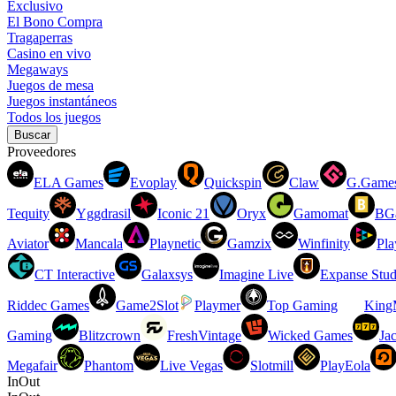
Exclusivo
El Bono Compra
Tragaperras
Casino en vivo
Megaways
Juegos de mesa
Juegos instantáneos
Todos los juegos
Buscar
Proveedores
ELA Games
Evoplay
Quickspin
Claw
G.Game
Tequity
Yggdrasil
Iconic 21
Oryx
Gamomat
BG
Aviator
Mancala
Playnetic
Gamzix
Winfinity
Pla
CT Interactive
Galaxsys
Imagine Live
Expanse Stud
Riddec Games
Game2Slot
Playmer
Top Gaming
King
Gaming
Blitzcrown
FreshVintage
Wicked Games
Ja
Megafair
Phantom
Live Vegas
Slotmill
PlayEola
InOut