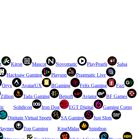
t
Kiron
Mascot
Novomatic
PlayPearls
Salsa
Hacksaw Gaming
Playson
Pragmatic Live
Oryx
AvatarUX
BGaming
Felix Gaming
Fazi
Zillion
Tada Gaming
Betsoft
Aviator
BF Games
ic
Solidicon
Iron Dog
EGT Digital
Gaming Corps
Digitain Virtual Sports
SA Gaming
Just Slots
Playmer
Top Gaming
KingMidas
Spinthon