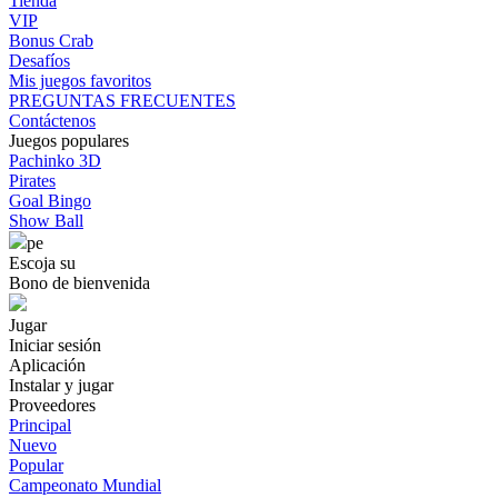
Tienda
VIP
Bonus Crab
Desafíos
Mis juegos favoritos
PREGUNTAS FRECUENTES
Contáctenos
Juegos populares
Pachinko 3D
Pirates
Goal Bingo
Show Ball
pe
Escoja su
Bono de bienvenida
Jugar
Iniciar sesión
Aplicación
Instalar y jugar
Proveedores
Principal
Nuevo
Popular
Campeonato Mundial