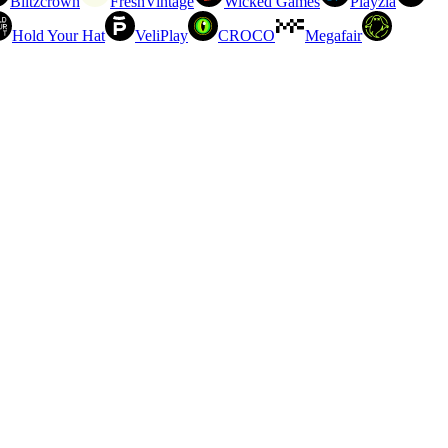
Blitzcrown
FreshVintage
Wicked Games
Playzia
Hold Your Hat
VeliPlay
CROCO
Megafair