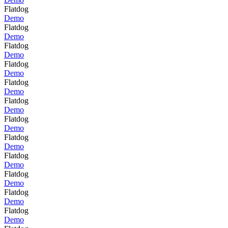
Flatdog
Demo
Flatdog
Demo
Flatdog
Demo
Flatdog
Demo
Flatdog
Demo
Flatdog
Demo
Flatdog
Demo
Flatdog
Demo
Flatdog
Demo
Flatdog
Demo
Flatdog
Demo
Flatdog
Demo