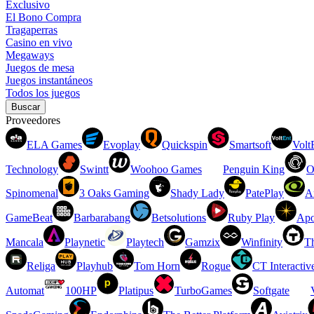
Exclusivo
El Bono Compra
Tragaperras
Casino en vivo
Megaways
Juegos de mesa
Juegos instantáneos
Todos los juegos
Buscar
Proveedores
ELA Games
Evoplay
Quickspin
Smartsoft
Volt
Technology
Swintt
Woohoo Games
Penguin King
O
Spinomenal
3 Oaks Gaming
Shady Lady
PatePlay
A
GameBeat
Barbarabang
Betsolutions
Ruby Play
Apo
Mancala
Playnetic
Playtech
Gamzix
Winfinity
T
Religa
Playhub
Tom Horn
Rogue
CT Interactiv
Automat
100HP
Platipus
TurboGames
Softgate