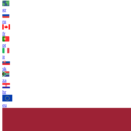
gr
ru
fr
pt
it
sk
za
hr
eu