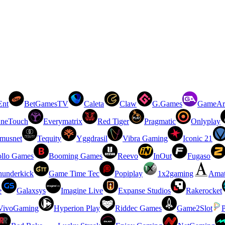
Ent
BetGamesTV
Caleta
Claw
G.Games
GameAr
neTouch
Everymatrix
Red Tiger
Pragmatic
Onlyplay
musnet
Tequity
Yggdrasil
Vibra Gaming
Iconic 21
llo Games
Booming Games
Reevo
InOut
Fugaso
hunderkick
Game Time Tec
Popiplay
1x2gaming
Amat
e
Galaxsys
Imagine Live
Expanse Studios
Rakerocket
VivoGaming
Hyperion Play
Riddec Games
Game2Slot