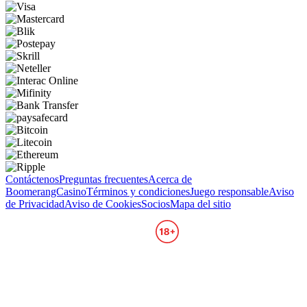
Contáctenos
Preguntas frecuentes
Acerca de
BoomerangCasino
Términos y condiciones
Juego responsable
Aviso
de Privacidad
Aviso de Cookies
Socios
Mapa del sitio
Gambling can be addictive. Play responsibly. BoomerangCasino.com only
accepts customers over 18 years of age.
2026 © BoomerangCasino.com All rights reserved.