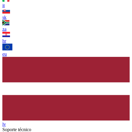
it
sk
za
hr
eu
lv
Soporte técnico