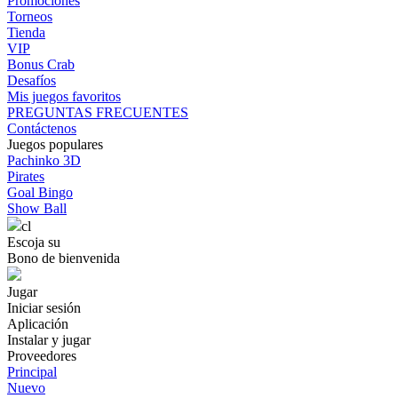
Promociones
Torneos
Tienda
VIP
Bonus Crab
Desafíos
Mis juegos favoritos
PREGUNTAS FRECUENTES
Contáctenos
Juegos populares
Pachinko 3D
Pirates
Goal Bingo
Show Ball
cl
Escoja su
Bono de bienvenida
Jugar
Iniciar sesión
Aplicación
Instalar y jugar
Proveedores
Principal
Nuevo