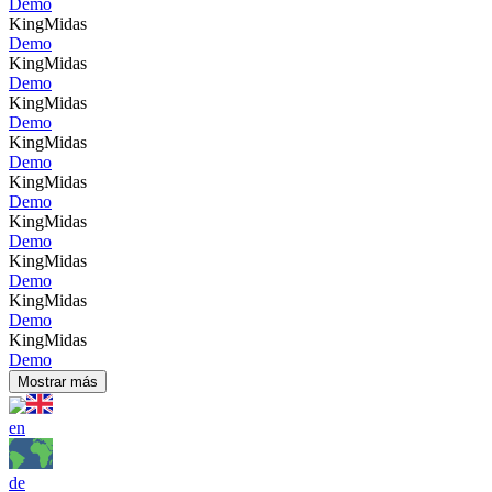
Demo
KingMidas
Demo
KingMidas
Demo
KingMidas
Demo
KingMidas
Demo
KingMidas
Demo
KingMidas
Demo
KingMidas
Demo
KingMidas
Demo
KingMidas
Demo
Mostrar más
en
de