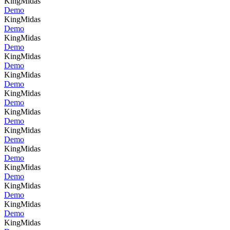
KingMidas
Demo
KingMidas
Demo
KingMidas
Demo
KingMidas
Demo
KingMidas
Demo
KingMidas
Demo
KingMidas
Demo
KingMidas
Demo
KingMidas
Demo
KingMidas
Demo
KingMidas
Demo
KingMidas
Demo
KingMidas