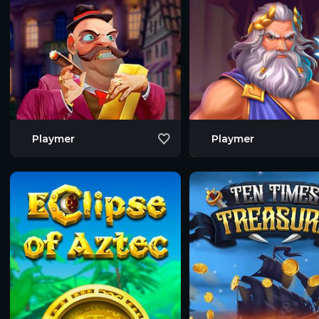
Playmer
Playmer