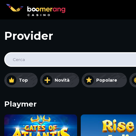
Provider
Cerca
Top
Novità
Popolare
Playmer