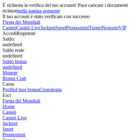
È richiesta la verifica del tuo account! Puoi caricare i documenti
richiesti
nella pagina seguente
Il tuo account è stato verificato con successo
Fiesta dei Mondiali
Casinò
Casinò Live
Jackpot
Sport
Promozioni
Tornei
Negozio
VIP
Accedi
Registrati
Saldo:
undefined
Saldo reale
undefined
Saldo bonus
undefined
Monete
Bonus Crab
Cassa
Profilo
I tuoi bonus
Cronologia
Esci
Fiesta dei Mondiali
Home
Casinò
Casinò Live
Jackpot
Sport
Promozioni