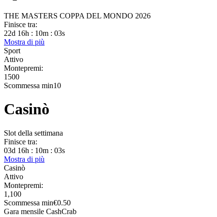
THE MASTERS COPPA DEL MONDO 2026
Finisce tra:
22d
16h : 10m : 03s
Mostra di più
Sport
Attivo
Montepremi:
1500
Scommessa min
10
Casinò
Slot della settimana
Finisce tra:
03d
16h : 10m : 03s
Mostra di più
Casinò
Attivo
Montepremi:
1,100
Scommessa min
€0.50
Gara mensile CashCrab