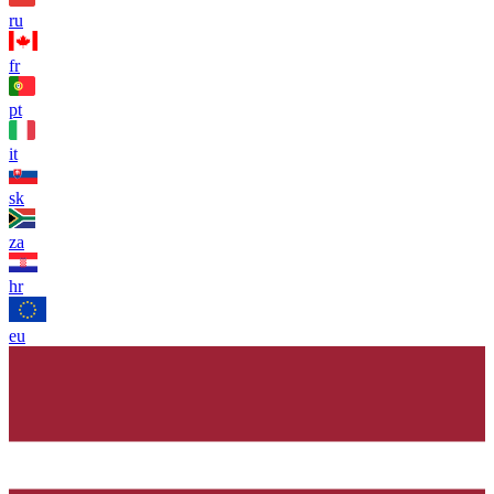
ru
fr
pt
it
sk
za
hr
eu