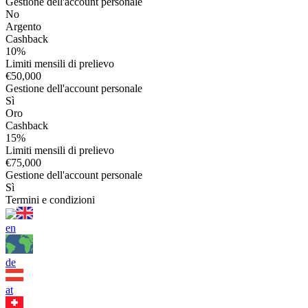
Gestione dell'account personale
No
Argento
Cashback
10%
Limiti mensili di prelievo
€50,000
Gestione dell'account personale
Sì
Oro
Cashback
15%
Limiti mensili di prelievo
€75,000
Gestione dell'account personale
Sì
Termini e condizioni
en
de
at