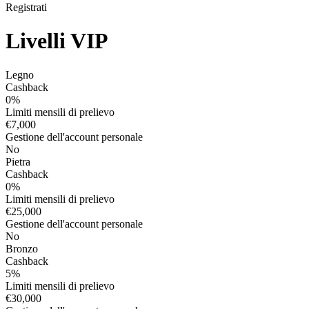
Registrati
Livelli VIP
Legno
Cashback
0%
Limiti mensili di prelievo
€7,000
Gestione dell'account personale
No
Pietra
Cashback
0%
Limiti mensili di prelievo
€25,000
Gestione dell'account personale
No
Bronzo
Cashback
5%
Limiti mensili di prelievo
€30,000