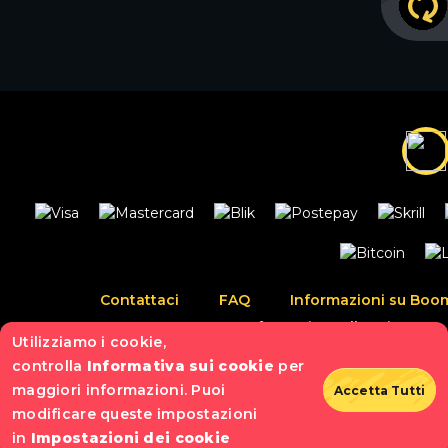
Contattaci
FAQ
Informazioni su Boo
Informativa sulla privacy
Utilizziamo i cookie,
controlla
Informativa sui cookie
per
maggiori informazioni. Puoi
Accetta Tutti
modificare queste impostazioni
Gambling can be addictive. Play responsibly.
in
Impostazioni dei cookie