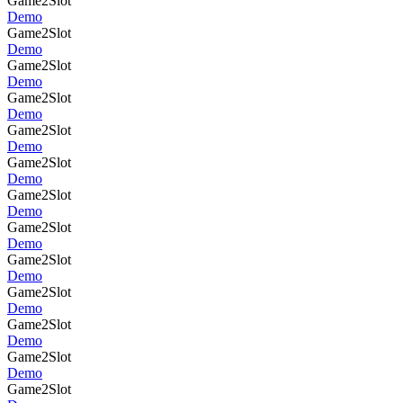
Game2Slot
Demo
Game2Slot
Demo
Game2Slot
Demo
Game2Slot
Demo
Game2Slot
Demo
Game2Slot
Demo
Game2Slot
Demo
Game2Slot
Demo
Game2Slot
Demo
Game2Slot
Demo
Game2Slot
Demo
Game2Slot
Demo
Game2Slot