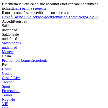
È richiesta la verifica del tuo account! Puoi caricare i documenti
richiesti
nella pagina seguente
Il tuo account è stato verificato con successo
Casinò
Casinò Live
Jackpot
Sport
Promozioni
Tornei
Negozio
VIP
Accedi
Registrati
Saldo:
undefined
Saldo reale
undefined
Saldo bonus
undefined
Monete
Cassa
Profilo
I tuoi bonus
Cronologia
Esci
Home
Casinò
Casinò Live
Jackpot
Sport
Promozioni
Tornei
Negozio
VIP