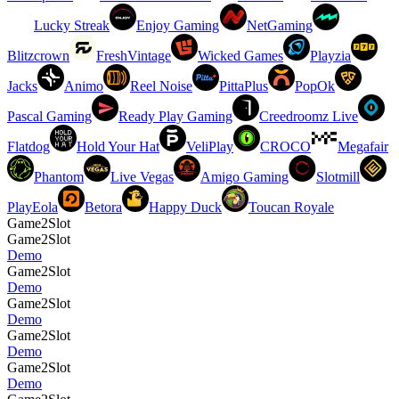
Lucky Streak
Enjoy Gaming
NetGaming
Blitzcrown
FreshVintage
Wicked Games
Playzia
Jacks
Animo
Reel Noise
PittaPlus
PopOk
Pascal Gaming
Ready Play Gaming
Creedroomz Live
Flatdog
Hold Your Hat
VeliPlay
CROCO
Megafair
Phantom
Live Vegas
Amigo Gaming
Slotmill
PlayEola
Betora
Happy Duck
Toucan Royale
Game2Slot
Game2Slot
Demo
Game2Slot
Demo
Game2Slot
Demo
Game2Slot
Demo
Game2Slot
Demo