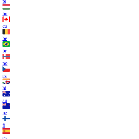
pl
hu
ca
be
br
no
cz
hi
au
nz
fi
es