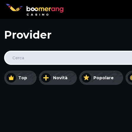
Provider
Cerca
Top
Novità
Popolare