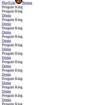
PlayEola
Betora
Penguin King
Penguin King
Demo
Penguin King
Demo
Penguin King
Demo
Penguin King
Demo
Penguin King
Demo
Penguin King
Demo
Penguin King
Demo
Penguin King
Demo
Penguin King
Demo
Penguin King
Demo
Penguin King
Demo
Penguin King