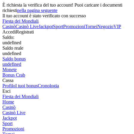
È richiesta la verifica del tuo account! Puoi caricare i documenti
richiesti
nella pagina seguente
Il tuo account è stato verificato con successo
Fiesta dei Mondiali
Casinò
Casinò Live
Jackpot
Sport
Promozioni
Tornei
Negozio
VIP
Accedi
Registrati
Saldo:
undefined
Saldo reale
undefined
Saldo bonus
undefined
Monete
Bonus Crab
Cassa
Profilo
I tuoi bonus
Cronologia
Esci
Fiesta dei Mondiali
Home
Casinò
Casinò Live
Jackpot
Sport
Promozioni