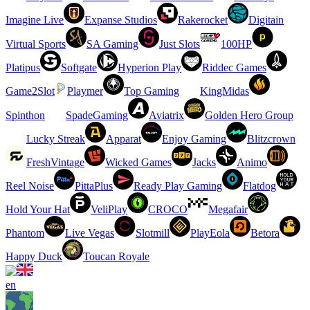
Imagine Live
Expanse Studios
Rakerocket
Digitain
Virtual Sports
SA Gaming
Just Slots
100HP
Platipus
Softgate
Hyperion Play
Riddec Games
Game2Slot
Playmer
Top Gaming
KingMidas
Spinthon
SpadeGaming
Aviatrix
Golden Hero Group
Lucky Streak
Apparat
Enjoy Gaming
Blitzcrown
FreshVintage
Wicked Games
Jacks
Animo
Reel Noise
PittaPlus
Ready Play Gaming
Flatdog
Hold Your Hat
VeliPlay
CROCO
Megafair
Phantom
Live Vegas
Slotmill
PlayEola
Betora
Happy Duck
Toucan Royale
en