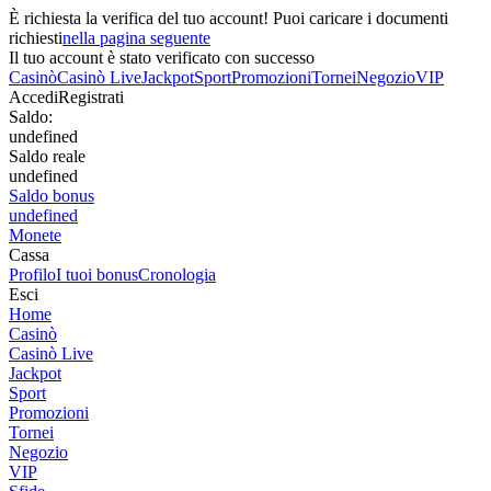
È richiesta la verifica del tuo account! Puoi caricare i documenti
richiesti
nella pagina seguente
Il tuo account è stato verificato con successo
Casinò
Casinò Live
Jackpot
Sport
Promozioni
Tornei
Negozio
VIP
Accedi
Registrati
Saldo:
undefined
Saldo reale
undefined
Saldo bonus
undefined
Monete
Cassa
Profilo
I tuoi bonus
Cronologia
Esci
Home
Casinò
Casinò Live
Jackpot
Sport
Promozioni
Tornei
Negozio
VIP