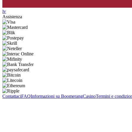
lv
Assistenza
Contattaci
FAQ
Informazioni su BoomerangCasino
Termini e condizio
Gambling can be 