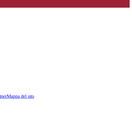
tner
Mappa del sito
 18 years of age.