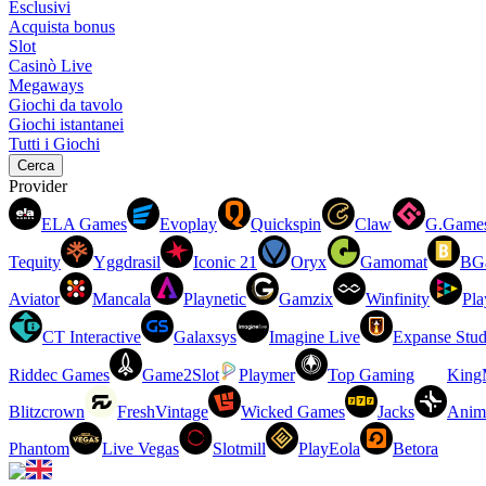
Esclusivi
Acquista bonus
Slot
Casinò Live
Megaways
Giochi da tavolo
Giochi istantanei
Tutti i Giochi
Cerca
Provider
ELA Games
Evoplay
Quickspin
Claw
G.Game
Tequity
Yggdrasil
Iconic 21
Oryx
Gamomat
BG
Aviator
Mancala
Playnetic
Gamzix
Winfinity
Pla
CT Interactive
Galaxsys
Imagine Live
Expanse Stud
Riddec Games
Game2Slot
Playmer
Top Gaming
King
Blitzcrown
FreshVintage
Wicked Games
Jacks
Anim
Phantom
Live Vegas
Slotmill
PlayEola
Betora