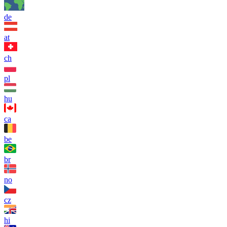
de
at
ch
pl
hu
ca
be
br
no
cz
hi