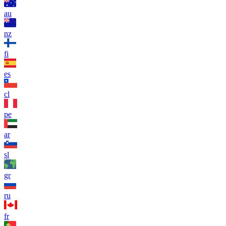
au
nz
fi
es
cl
pe
ar
sl
gr
ru
fr