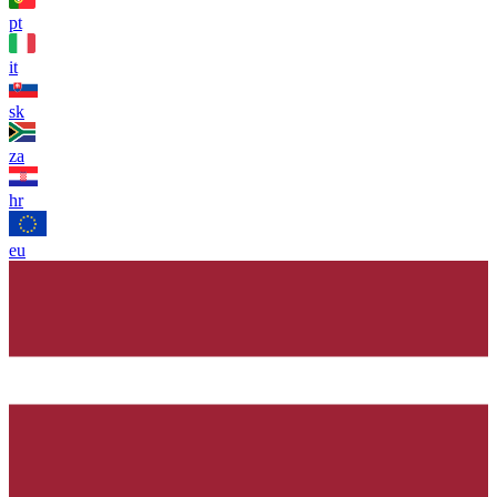
pt
it
sk
za
hr
eu