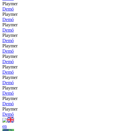
Playmer
Demó
Playmer
Demó
Playmer
Demó
Playmer
Demó
Playmer
Demó
Playmer
Demó
Playmer
Demó
Playmer
Demó
Playmer
Demó
Playmer
Demó
Playmer
Demó
en