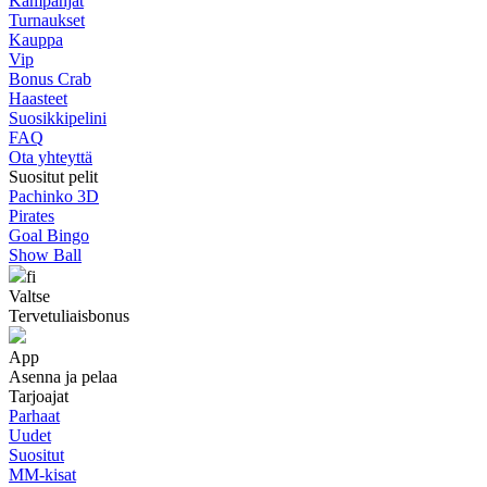
Kampanjat
Turnaukset
Kauppa
Vip
Bonus Crab
Haasteet
Suosikkipelini
FAQ
Ota yhteyttä
Suositut pelit
Pachinko 3D
Pirates
Goal Bingo
Show Ball
fi
Valtse
Tervetuliaisbonus
App
Asenna ja pelaa
Tarjoajat
Parhaat
Uudet
Suositut
MM-kisat