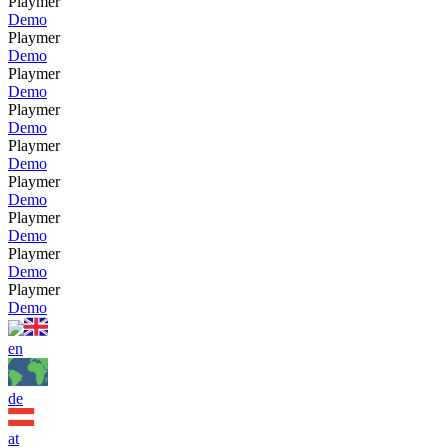
Playmer
Demo
Playmer
Demo
Playmer
Demo
Playmer
Demo
Playmer
Demo
Playmer
Demo
Playmer
Demo
Playmer
Demo
Playmer
Demo
en
de
at