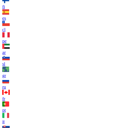
fi
es
cl
pe
ar
sl
gr
ru
fr
pt
it