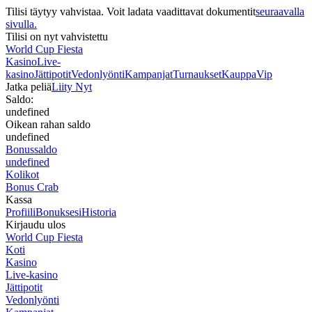
Tilisi täytyy vahvistaa. Voit ladata vaadittavat dokumentit
seuraavalla
sivulla.
Tilisi on nyt vahvistettu
World Cup Fiesta
Kasino
Live-
kasino
Jättipotit
Vedonlyönti
Kampanjat
Turnaukset
Kauppa
Vip
Jatka peliä
Liity Nyt
Saldo:
undefined
Oikean rahan saldo
undefined
Bonussaldo
undefined
Kolikot
Bonus Crab
Kassa
Profiili
Bonuksesi
Historia
Kirjaudu ulos
World Cup Fiesta
Koti
Kasino
Live-kasino
Jättipotit
Vedonlyönti