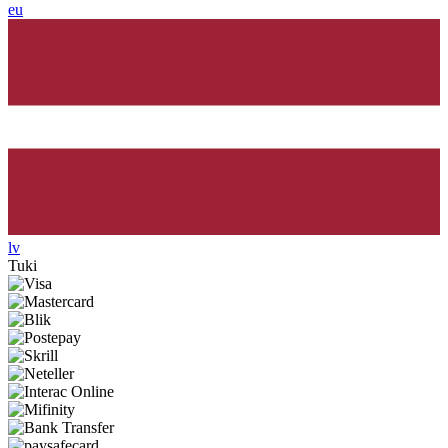
eu
lv
Tuki