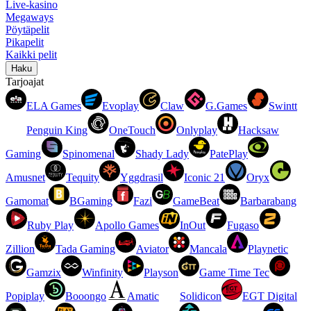
Live-kasino
Megaways
Pöytäpelit
Pikapelit
Kaikki pelit
Haku
Tarjoajat
ELA Games
Evoplay
Claw
G.Games
Swintt
Penguin King
OneTouch
Onlyplay
Hacksaw
Gaming
Spinomenal
Shady Lady
PatePlay
Amusnet
Tequity
Yggdrasil
Iconic 21
Oryx
Gamomat
BGaming
Fazi
GameBeat
Barbarabang
Ruby Play
Apollo Games
InOut
Fugaso
Zillion
Tada Gaming
Aviator
Mancala
Playnetic
Gamzix
Winfinity
Playson
Game Time Tec
Popiplay
Booongo
Amatic
Solidicon
EGT Digital