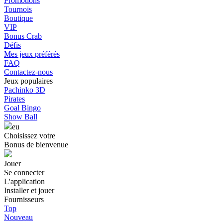
Promotions
Tournois
Boutique
VIP
Bonus Crab
Défis
Mes jeux préférés
FAQ
Contactez-nous
Jeux populaires
Pachinko 3D
Pirates
Goal Bingo
Show Ball
eu
Choisissez votre
Bonus de bienvenue
Jouer
Se connecter
L'application
Installer et jouer
Fournisseurs
Top
Nouveau