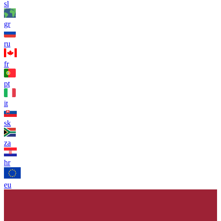
sl
gr
ru
fr
pt
it
sk
za
hr
eu