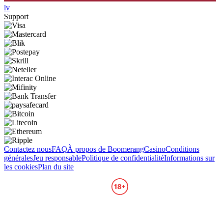
lv
Support
Contactez nous
FAQ
À propos de BoomerangCasino
Conditions
générales
Jeu responsable
Politique de confidentialité
Informations sur
les cookies
Plan du site
Gambling can be addictive. Play responsibly. BoomerangCasino.com only
accepts customers over 18 years of age.