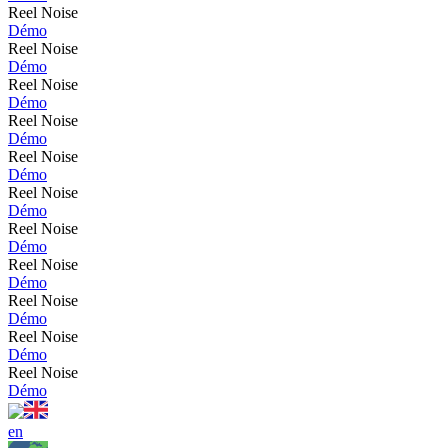
Reel Noise
Démo
Reel Noise
Démo
Reel Noise
Démo
Reel Noise
Démo
Reel Noise
Démo
Reel Noise
Démo
Reel Noise
Démo
Reel Noise
Démo
Reel Noise
Démo
Reel Noise
Démo
Reel Noise
Démo
en