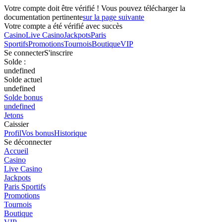
Votre compte doit être vérifié ! Vous pouvez télécharger la
documentation pertinente
sur la page suivante
Votre compte a été vérifié avec succès
Casino
Live Casino
Jackpots
Paris
Sportifs
Promotions
Tournois
Boutique
VIP
Se connecter
S'inscrire
Solde :
undefined
Solde actuel
undefined
Solde bonus
undefined
Jetons
Caissier
Profil
Vos bonus
Historique
Se déconnecter
Accueil
Casino
Live Casino
Jackpots
Paris Sportifs
Promotions
Tournois
Boutique