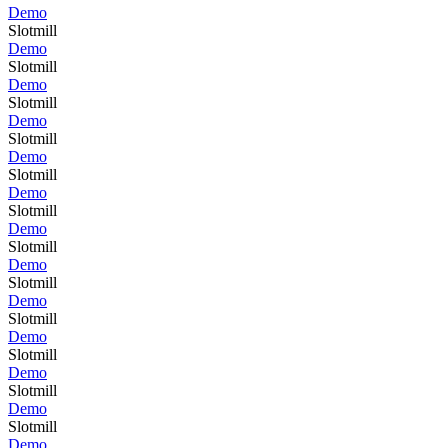
Demo
Slotmill
Demo
Slotmill
Demo
Slotmill
Demo
Slotmill
Demo
Slotmill
Demo
Slotmill
Demo
Slotmill
Demo
Slotmill
Demo
Slotmill
Demo
Slotmill
Demo
Slotmill
Demo
Slotmill
Demo