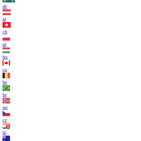
de
at
ch
pl
hu
ca
be
br
no
cz
hi