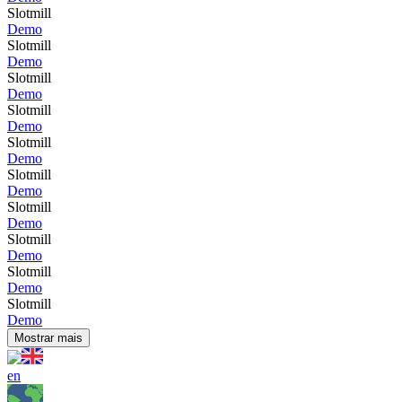
Slotmill
Demo
Slotmill
Demo
Slotmill
Demo
Slotmill
Demo
Slotmill
Demo
Slotmill
Demo
Slotmill
Demo
Slotmill
Demo
Slotmill
Demo
Slotmill
Demo
Mostrar mais
en