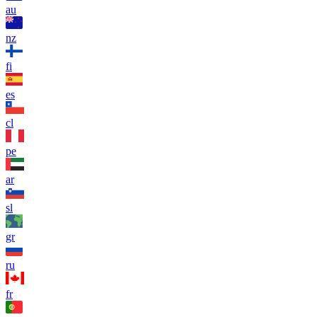
au
nz
fi
es
cl
pe
ar
sl
gr
ru
fr