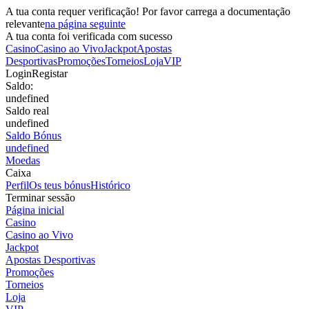
A tua conta requer verificação! Por favor carrega a documentação
relevante
na página seguinte
A tua conta foi verificada com sucesso
Casino
Casino ao Vivo
Jackpot
Apostas
Desportivas
Promoções
Torneios
Loja
VIP
Login
Registar
Saldo:
undefined
Saldo real
undefined
Saldo Bónus
undefined
Moedas
Caixa
Perfil
Os teus bónus
Histórico
Terminar sessão
Página inicial
Casino
Casino ao Vivo
Jackpot
Apostas Desportivas
Promoções
Torneios
Loja