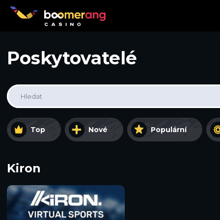
Poskytovatelé
Hledat
Top
Nové
Populární
Kiron