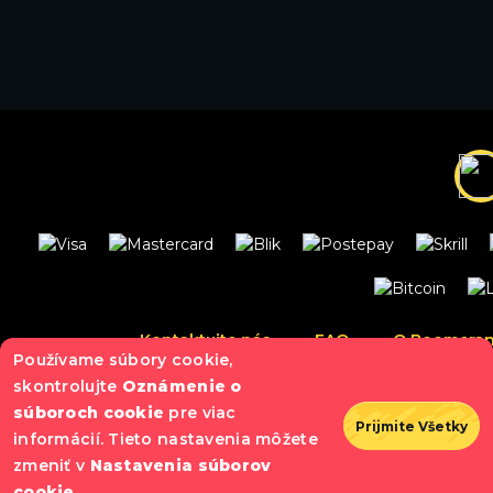
Kontaktujte nás
FAQ
O Boomeran
Používame súbory cookie,
Oznámenie o ochrane osobných údajo
skontrolujte
Oznámenie o
súboroch cookie
pre viac
Prijmite Všetky
informácií. Tieto nastavenia môžete
zmeniť v
Nastavenia súborov
Gambling can be addictive. Play responsibly.
cookie