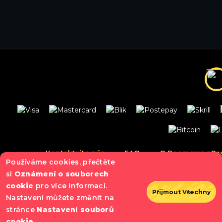
Kontaktujte nás
FAQ
O BoomerangCa
Používáme cookies, přečtěte
Oznámení o ochraně osobních údajů
si
Oznámení o souborech
cookie
pro více informací.
Přijmout Všechny
Nastavení můžete změnit na
stránce
Nastavení souborů
Gambling can be addictive. Play responsibly.
cookie