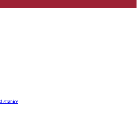
d stranice
 18 years of age.