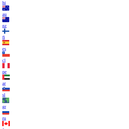
hi
au
nz
fi
es
cl
pe
ar
sl
gr
ru