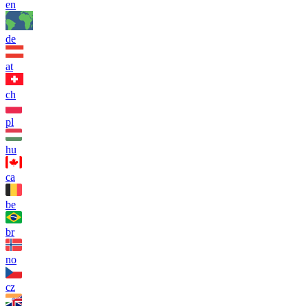
en
de
at
ch
pl
hu
ca
be
br
no
cz