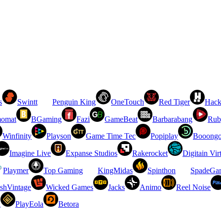
s
Swintt
Penguin King
OneTouch
Red Tiger
Hack
omat
BGaming
Fazi
GameBeat
Barbarabang
Rub
Winfinity
Playson
Game Time Tec
Popiplay
Booong
Imagine Live
Expanse Studios
Rakerocket
Digitain Vir
Playmer
Top Gaming
KingMidas
Spinthon
SpadeGa
shVintage
Wicked Games
Jacks
Animo
Reel Noise
l
PlayEola
Betora