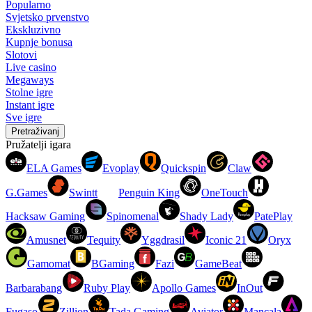
Popularno
Svjetsko prvenstvo
Ekskluzivno
Kupnje bonusa
Slotovi
Live casino
Megaways
Stolne igre
Instant igre
Sve igre
Pretraživanj
Pružatelji igara
ELA Games
Evoplay
Quickspin
Claw
G.Games
Swintt
Penguin King
OneTouch
Hacksaw Gaming
Spinomenal
Shady Lady
PatePlay
Amusnet
Tequity
Yggdrasil
Iconic 21
Oryx
Gamomat
BGaming
Fazi
GameBeat
Barbarabang
Ruby Play
Apollo Games
InOut
Fugaso
Zillion
Tada Gaming
Aviator
Mancala