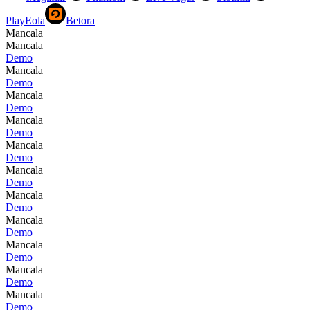
PlayEola
Betora
Mancala
Mancala
Demo
Mancala
Demo
Mancala
Demo
Mancala
Demo
Mancala
Demo
Mancala
Demo
Mancala
Demo
Mancala
Demo
Mancala
Demo
Mancala
Demo
Mancala
Demo