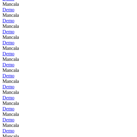
Mancala
Demo
Mancala
Demo
Mancala
Demo
Mancala
Demo
Mancala
Demo
Mancala
Demo
Mancala
Demo
Mancala
Demo
Mancala
Demo
Mancala
Demo
Mancala
Demo
Mancala
Demo
Mancala