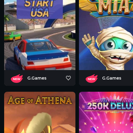
G.Games
G.Games