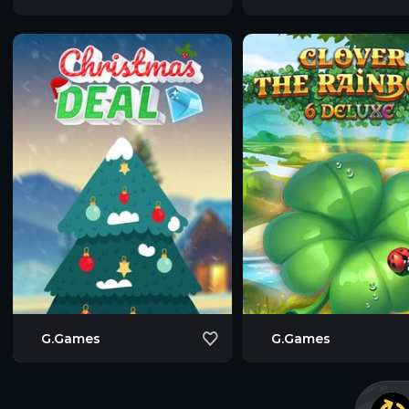
G.Games
G.Games