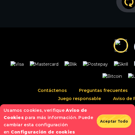
Contáctenos
Preguntas frecuentes
Juego responsable
Aviso de 
Usamos cookies, verifique
Aviso de
Cookies
para más información. Puede
Aceptar Todo
cambiar esta configuración
Gambling can be addictive. Play responsibly.
en
Configuración de cookies