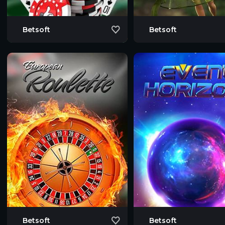
Betsoft
Betsoft
Betsoft
Betsoft