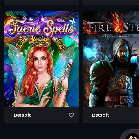
Betsoft
Betsoft