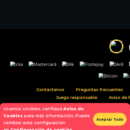
Contáctenos
Preguntas frecuentes
Juego responsable
Aviso de 
Usamos cookies, verifique
Aviso de
Cookies
para más información. Puede
Aceptar Todo
cambiar esta configuración
Gambling can be addictive. Play responsibly.
en
Configuración de cookies