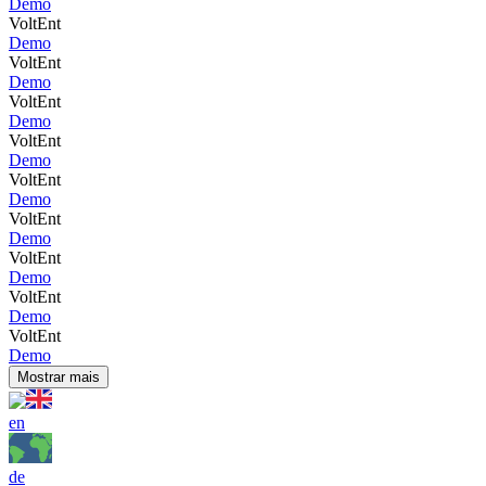
Demo
VoltEnt
Demo
VoltEnt
Demo
VoltEnt
Demo
VoltEnt
Demo
VoltEnt
Demo
VoltEnt
Demo
VoltEnt
Demo
VoltEnt
Demo
VoltEnt
Demo
Mostrar mais
en
de