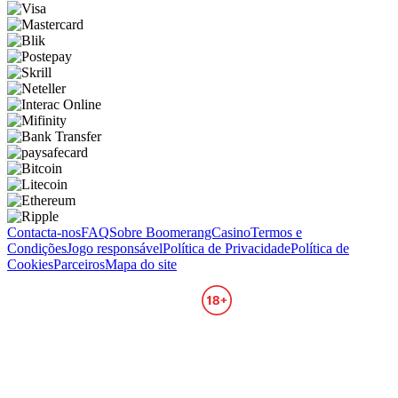
Contacta-nos
FAQ
Sobre BoomerangCasino
Termos e
Condições
Jogo responsável
Política de Privacidade
Política de
Cookies
Parceiros
Mapa do site
Gambling can be addictive. Play responsibly. BoomerangCasino.com only
accepts customers over 18 years of age.
2026 © BoomerangCasino.com All rights reserved.