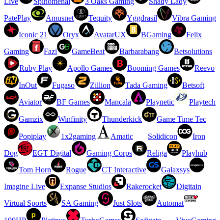
Live
Spinomenal
3 Oaks Gaming
Shady Lady
PatePlay
Amusnet
Tequity
Yggdrasil
Vibra Gaming
Iconic 21
Oryx
AvatarUX
BGaming
Felix
Gaming
Fazi
GameBeat
Barbarabang
Betsolutions
Ruby Play
Apollo Games
Booming Games
Reevo
InOut
Fugaso
Zillion
Tada Gaming
Betsoft
Aviator
BF Games
Mancala
Playnetic
Playtech
Gamzix
Winfinity
Thunderkick
Game Time Tec
Popiplay
1x2gaming
Amatic
Solidicon
Iron
Dog
EGT Digital
Gaming Corps
Religa
Playhub
Tom Horn
Rogue
CT Interactive
Galaxsys
Imagine Live
Expanse Studios
Rakerocket
Digitain
Virtual Sports
SA Gaming
Just Slots
Automat