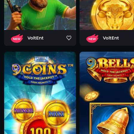
VoltEnt
VoltEnt