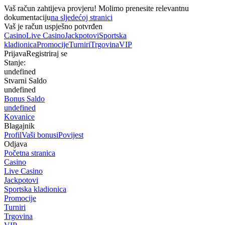
Vaš račun zahtijeva provjeru! Molimo prenesite relevantnu
dokumentaciju
na sljedećoj stranici
Vaš je račun uspješno potvrđen
Casino
Live Casino
Jackpotovi
Sportska
kladionica
Promocije
Turniri
Trgovina
VIP
Prijava
Registriraj se
Stanje:
undefined
Stvarni Saldo
undefined
Bonus Saldo
undefined
Kovanice
Blagajnik
Profil
Vaši bonusi
Povijest
Odjava
Početna stranica
Casino
Live Casino
Jackpotovi
Sportska kladionica
Promocije
Turniri
Trgovina