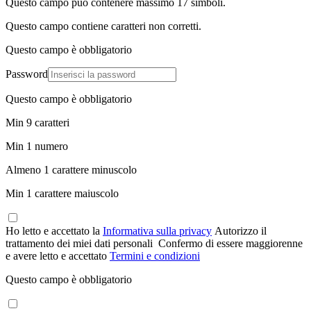
Questo campo può contenere massimo 17 simboli.
Questo campo contiene caratteri non corretti.
Questo campo è obbligatorio
Password
Questo campo è obbligatorio
Min 9 caratteri
Min 1 numero
Almeno 1 carattere minuscolo
Min 1 carattere maiuscolo
Ho letto e accettato la
Informativa sulla privacy
Autorizzo il
trattamento dei miei dati personali Confermo di essere maggiorenne
e avere letto e accettato
Termini e condizioni
Questo campo è obbligatorio