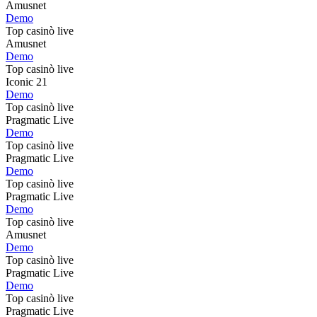
Amusnet
Demo
Top casinò live
Amusnet
Demo
Top casinò live
Iconic 21
Demo
Top casinò live
Pragmatic Live
Demo
Top casinò live
Pragmatic Live
Demo
Top casinò live
Pragmatic Live
Demo
Top casinò live
Amusnet
Demo
Top casinò live
Pragmatic Live
Demo
Top casinò live
Pragmatic Live