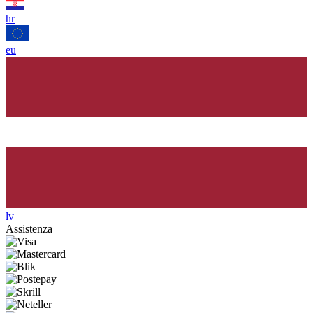
hr
eu
lv
Assistenza