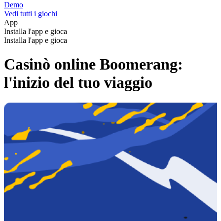
Demo
Vedi tutti i giochi
App
Installa l'app e gioca
Installa l'app e gioca
Casinò online Boomerang:
l'inizio del tuo viaggio