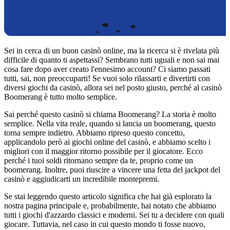
Sei in cerca di un buon casinò online, ma la ricerca si è rivelata più
difficile di quanto ti aspettassi? Sembrano tutti uguali e non sai mai
cosa fare dopo aver creato l'ennesimo account? Ci siamo passati
tutti, sai, non preoccuparti! Se vuoi solo rilassarti e divertirti con
diversi giochi da casinò, allora sei nel posto giusto, perché al casinò
Boomerang è tutto molto semplice.
Sai perché questo casinò si chiama Boomerang? La storia è molto
semplice. Nella vita reale, quando si lancia un boomerang, questo
torna sempre indietro. Abbiamo ripreso questo concetto,
applicandolo però ai giochi online del casinò, e abbiamo scelto i
migliori con il maggior ritorno possibile per il giocatore. Ecco
perché i tuoi soldi ritornano sempre da te, proprio come un
boomerang. Inoltre, puoi riuscire a vincere una fetta del jackpot del
casinò e aggiudicarti un incredibile montepremi.
Se stai leggendo questo articolo significa che hai già esplorato la
nostra pagina principale e, probabilmente, hai notato che abbiamo
tutti i giochi d'azzardo classici e moderni. Sei tu a decidere con quali
giocare. Tuttavia, nel caso in cui questo mondo ti fosse nuovo,