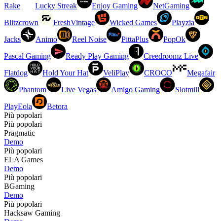
Rake
Lucky Streak
Enjoy Gaming
NetGaming
Blitzcrown
FreshVintage
Wicked Games
Playzia
Jacks
Animo
Reel Noise
PittaPlus
PopOk
Pascal Gaming
Ready Play Gaming
Creedroomz Live
Flatdog
Hold Your Hat
VeliPlay
CROCO
Megafair
Phantom
Live Vegas
Amigo Gaming
Slotmill
PlayEola
Betora
Più popolari
Più popolari
Pragmatic
Demo
Più popolari
ELA Games
Demo
Più popolari
BGaming
Demo
Più popolari
Hacksaw Gaming