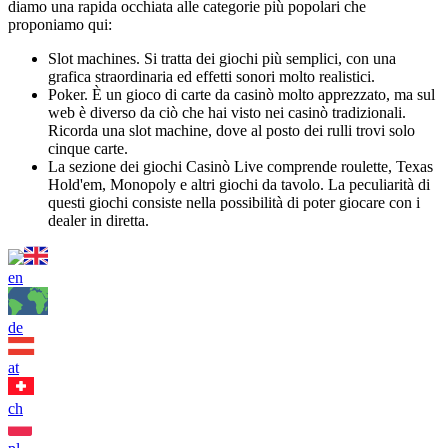
diamo una rapida occhiata alle categorie più popolari che
proponiamo qui:
Slot machines. Si tratta dei giochi più semplici, con una
grafica straordinaria ed effetti sonori molto realistici.
Poker. È un gioco di carte da casinò molto apprezzato, ma sul
web è diverso da ciò che hai visto nei casinò tradizionali.
Ricorda una slot machine, dove al posto dei rulli trovi solo
cinque carte.
La sezione dei giochi Casinò Live comprende roulette, Texas
Hold'em, Monopoly e altri giochi da tavolo. La peculiarità di
questi giochi consiste nella possibilità di poter giocare con i
dealer in diretta.
en
de
at
ch