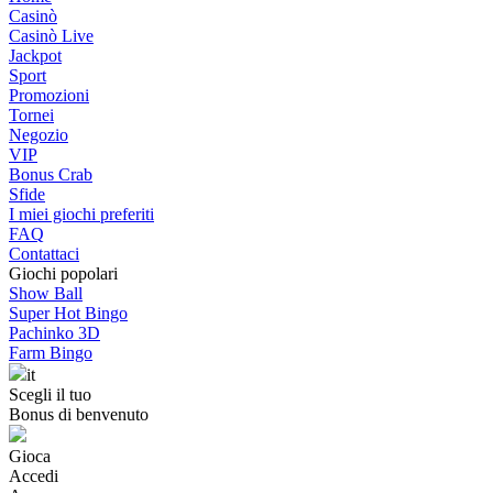
Casinò
Casinò Live
Jackpot
Sport
Promozioni
Tornei
Negozio
VIP
Bonus Crab
Sfide
I miei giochi preferiti
FAQ
Contattaci
Giochi popolari
Show Ball
Super Hot Bingo
Pachinko 3D
Farm Bingo
it
Scegli il tuo
Bonus di benvenuto
Gioca
Accedi