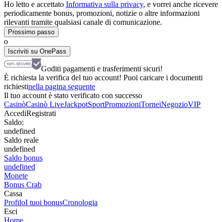
Ho letto e accettato
Informativa sulla privacy
, e vorrei anche ricevere
periodicamente bonus, promozioni, notizie o altre informazioni
rilevanti tramite qualsiasi canale di comunicazione.
Prossimo passo
o
Iscriviti su OnePass
Goditi pagamenti e trasferimenti sicuri!
È richiesta la verifica del tuo account! Puoi caricare i documenti
richiesti
nella pagina seguente
Il tuo account è stato verificato con successo
Casinò
Casinò Live
Jackpot
Sport
Promozioni
Tornei
Negozio
VIP
Accedi
Registrati
Saldo:
undefined
Saldo reale
undefined
Saldo bonus
undefined
Monete
Bonus Crab
Cassa
Profilo
I tuoi bonus
Cronologia
Esci
Home