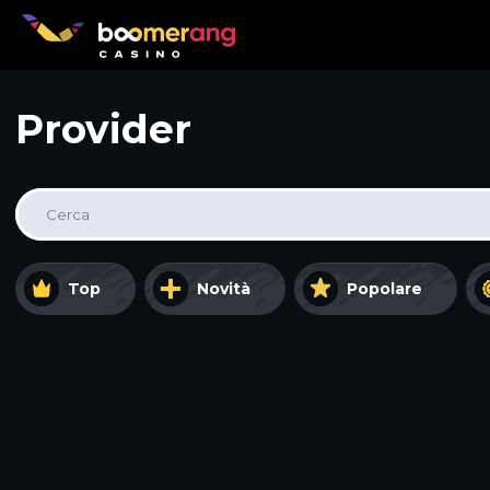
Provider
Cerca
Top
Novità
Popolare